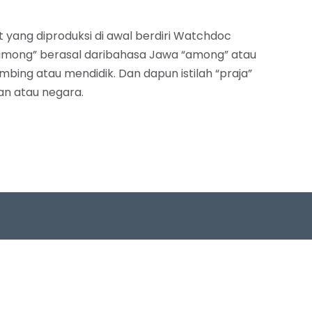
at yang diproduksi di awal berdiri Watchdoc
among” berasal daribahasa Jawa “among” atau
ing atau mendidik. Dan dapun istilah “praja”
an atau negara.
us
Connect
chdoc Documentary
Email: info@watchdoc.co.id