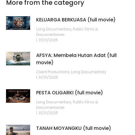
More from the category
KELUARGA BERKUASA (full movie)
Long Documentary
,
Public Films &
Documentaries
31/01/2025
AFSYA: Membela Hutan Adat (full
movie)
Client Productions
,
Long Documentary
31/01/2025
PESTA OLIGARKI (full movie)
Long Documentary
,
Public Films &
Documentaries
31/01/2025
TANAH MOYANGKU (full movie)