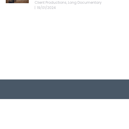
Client Productions
,
Long Documentary
19/01/2024
Quick Links
About