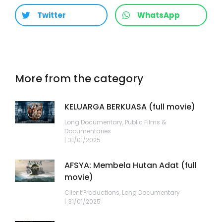
Twitter
WhatsApp
More from the category
KELUARGA BERKUASA (full movie)
Long Documentary
,
Public Films &
Documentaries
31/01/2025
AFSYA: Membela Hutan Adat (full
movie)
Client Productions
,
Long Documentary
31/01/2025