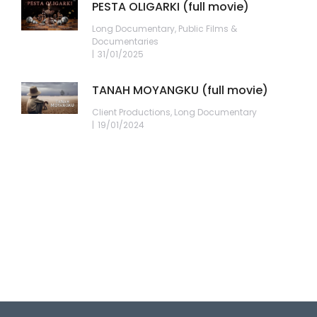
PESTA OLIGARKI (full movie)
Long Documentary
,
Public Films &
Documentaries
31/01/2025
TANAH MOYANGKU (full movie)
Client Productions
,
Long Documentary
19/01/2024