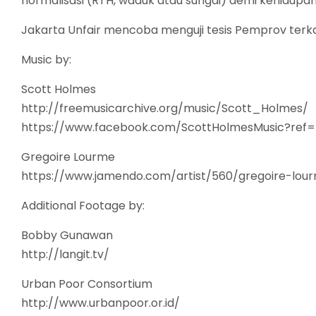
normalisasi (RTH, waduk atau sungai) demi kehidupan 
Jakarta Unfair mencoba menguji tesis Pemprov terka
Music by:
Scott Holmes
http://freemusicarchive.org/music/Scott_Holmes/
https://www.facebook.com/ScottHolmesMusic?ref=
Gregoire Lourme
https://www.jamendo.com/artist/560/gregoire-lou
Additional Footage by:
Bobby Gunawan
http://langit.tv/
Urban Poor Consortium
http://www.urbanpoor.or.id/