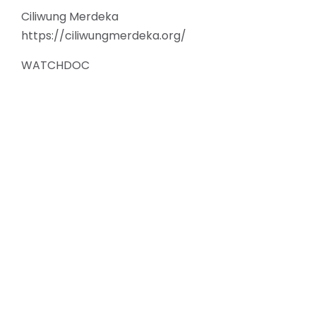
Ciliwung Merdeka
https://ciliwungmerdeka.org/
WATCHDOC
Follow 
Wat
Wat
Address
Fac
Kompleks Tugu Pratama, Jl