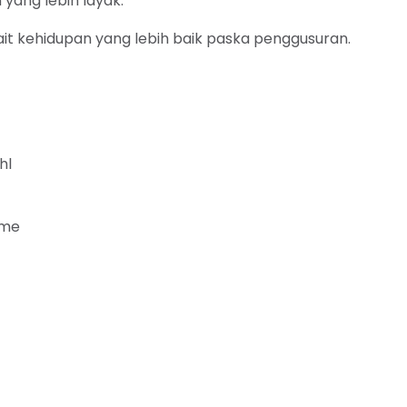
yang lebih layak.
it kehidupan yang lebih baik paska penggusuran.
hl
rme