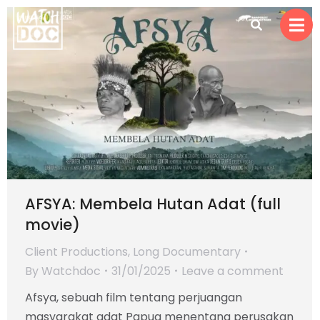
AFSYA: Membela Hutan Adat (full
movie)
Client Productions
,
Long Documentary
By
Watchdoc
31/01/2025
Leave a comment
Afsya, sebuah film tentang perjuangan
masyarakat adat Papua menentang perusakan