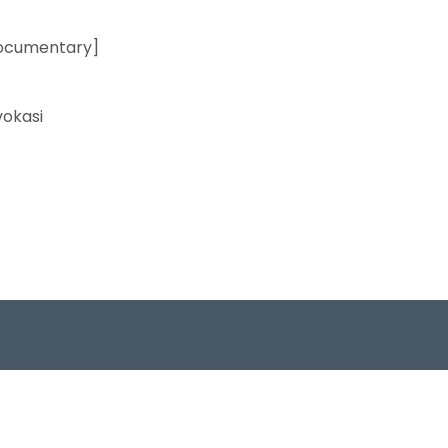
ocumentary]
okasi
us
Connect