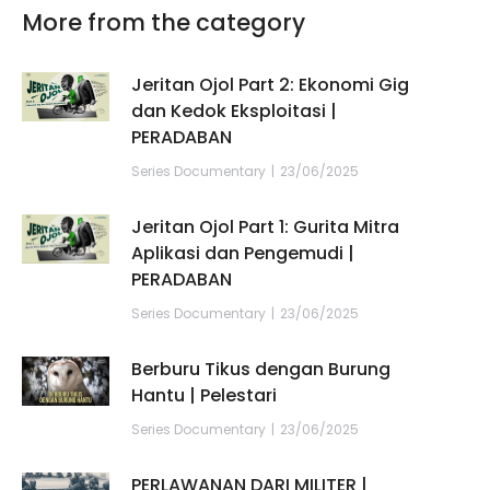
More from the category
Jeritan Ojol Part 2: Ekonomi Gig
dan Kedok Eksploitasi |
PERADABAN
Series Documentary
23/06/2025
Jeritan Ojol Part 1: Gurita Mitra
Aplikasi dan Pengemudi |
PERADABAN
Series Documentary
23/06/2025
Berburu Tikus dengan Burung
Hantu | Pelestari
Series Documentary
23/06/2025
PERLAWANAN DARI MILITER |