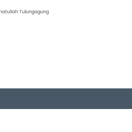
matullah Tulungagung
us
Connect